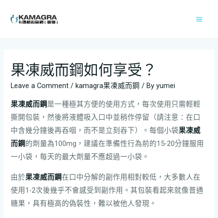
果凍威而鋼如何享受？
Leave a Comment
/
kamagra果凍威而鋼
/ By
yumei
果凍威而鋼
是一種極其方便的使用方式，每次使用只需輕輕
撕開包裝，然後將液體吸入口中並稍作停留（請注意：在口
中含幾分鐘後再吞咽，而不是立刻吞下）。每個小袋
果凍威
而鋼
的劑量為100mg，建議在準備性行為前的15-20分鐘服用
一小袋，每天的最大劑量不應超過一小袋。
由於
果凍威而鋼
在口中分解的副作用相對較低，大多數人在
使用1-2次後幾乎不會感受到副作用。其包裝看起來就像普通
糖果，具有極高的偽裝性，難以被他人發現。