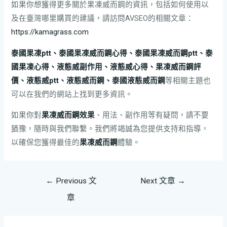
如果你想獲得更多關於果凍威而鋼的資訊，包括如何使用以
及在臺灣哪里購買的建議，請訪問AVSEO的相關文章：
https://kamagrass.com
泰國果凍ptt、泰國果凍威而
鋼
心得、泰國果凍威而
鋼
ptt、泰
國果凍心得、液態威副作用、液態威心得、果凍
威而
鋼
評
價、液態威ptt、液態
威而
鋼
、泰國液態
威而
鋼
等相關主題也
可以在我們的網站上找到更多資訊。
如果你對
果凍
威而
鋼
效果
、用法、副作用等有疑問，請不要
猶豫，隨時與我們聯繫。我們將竭誠為您提供支持和指導，
以確保您獲得最佳的
果凍
威而
鋼
體驗。
←
Previous 文
Next 文章
→
章