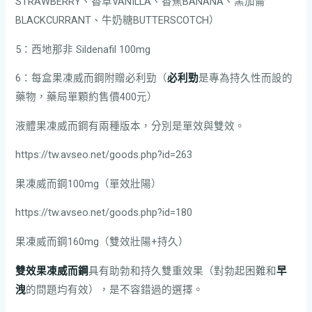
STRAWBERRY、香草VANILLA、香蕉BANANA、黑加侖
BLACKCURRANT、牛奶糖BUTTERSCOTCH）
​5​：西地那非 Sildenafil 100mg
​6​：每盒果凍威而鋼附贈必利勁（
必利勁
是專為持久性而設的
藥物，藥局單顆約售價400元）
液體果凍威而鋼有兩種版本，分別是單效與雙效。
https://tw.avseo.net/goods.php?id=263
果凍威而鋼100mg（單效壯陽）
https://tw.avseo.net/goods.php?id=180
果凍威而鋼160mg（雙效壯陽+持久）
雙效果凍威而鋼
具有助勃和持久雙重效果（對勃起困難和
早
洩
的問題均有效），是不容錯過的選擇。