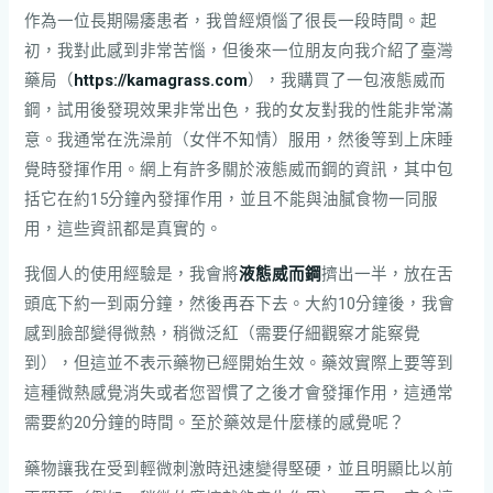
作為一位長期陽痿患者，我曾經煩惱了很長一段時間。起
初，我對此感到非常苦惱，但後來一位朋友向我介紹了臺灣
藥局（
https://kamagrass.com
），我購買了一包液態威而
鋼，試用後發現效果非常出色，我的女友對我的性能非常滿
意。我通常在洗澡前（女伴不知情）服用，然後等到上床睡
覺時發揮作用。網上有許多關於液態威而鋼的資訊，其中包
括它在約15分鐘內發揮作用，並且不能與油膩食物一同服
用，這些資訊都是真實的。
我個人的使用經驗是，我會將
液態威而鋼
擠出一半，放在舌
頭底下約一到兩分鐘，然後再吞下去。大約10分鐘後，我會
感到臉部變得微熱，稍微泛紅（需要仔細觀察才能察覺
到），但這並不表示藥物已經開始生效。藥效實際上要等到
這種微熱感覺消失或者您習慣了之後才會發揮作用，這通常
需要約20分鐘的時間。至於藥效是什麼樣的感覺呢？
藥物讓我在受到輕微刺激時迅速變得堅硬，並且明顯比以前