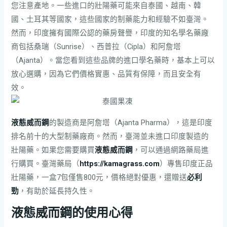
您注意產地。一些進口的壯陽藥可能來自泰國、越南、韓
國、土耳其等國家，這些國家的制藥能力和經驗不如臺灣。
然而，印度擁有國際公認的藥房聲譽，印度的知名學名藥廠
商包括桑瑞（Sunrise）、西普拉（Cipla）和阿詹塔
（Ajanta）。當您看到這些品牌的進口學名藥時，基本上可以
放心選購，因為它們價格實惠、品質有保障，而且安全有
效。
液態威而鋼
的製造商是阿詹塔（Ajanta Pharma），這是印度
排名前十的大型制藥廠商。然而，臺灣並未進口印度製造的
壯陽藥。如果您需要購買
液態威而鋼
，可以通過網路藥局進
行購買。臺灣藥局（
https://kamagrass.com
）專售印度正品
壯陽藥，一盒7包僅售800元，價格絕對優惠，還贈送
必利
勁
，有助於延長持久性。
液態威而鋼的使用心得