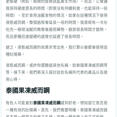
更堅硬（例如，稍微的摩擦就能產生作用）。而且，它會讓
我保持硬度更長的時間（即使沒有持續刺激，也能保持一段
時間）。至於食用油膩食物的情況，如果在這種情況下使用
液態威而鋼，整個過程會延長一倍的時間。我曾經有一次在
吃完一頓很油膩的晚餐後服用藥物，臉部很長時間才變熱，
而且那種迅速變硬的感覺也延遲了很長時間。
總之，液態威而鋼的效果非常出色，我打算以後都會使用這
種壯陽藥。
液態威而鋼，或許你還聽過其他名稱，如泰國果凍威而鋼等
等。接下來，我們將深入探討這些名稱所代表的產品以及使
用心得。
泰國果凍威而鋼
有些人可能會對
泰國果凍威而鋼
感到好奇，想知道它是否是
一種有效的壯陽藥。首先，我們需要明確，泰國果凍威而鋮
並不是一個官方的商品名稱，而是一種市面上非正式的辭