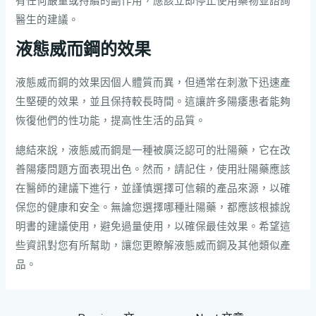
有任何嚴重或持續的副作用，應該立即停止使用藥物並諮詢
醫生的建議。
液態威而
鋼
的效果
液態威而鋼的效果因個人體質而異，但通常在刺激下迅速產
生堅硬的效果，並且保持較長時間。這讓許多陽痿患者能夠
恢復他們的性功能，提高性生活的品質。
總結來說，液態威而鋼是一種被廣泛認可的壯陽藥，它在改
善陽痿問題方面表現出色。然而，請記住，使用壯陽藥應該
在醫師的建議下進行，並謹慎選擇可信賴的產品來源，以確
保您的健康和安全。無論您選擇哪種壯陽藥，都應該根據說
明書的建議使用，避免過量使用，以確保最佳效果。希望這
些資訊對您有所幫助，讓您更瞭解液態威而鋼及其他類似產
品。