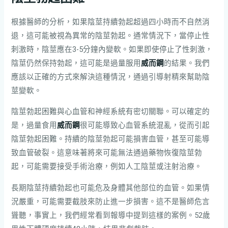
根據醫師的分析，如果陰莖持續勃起超過四小時而不自然消
退，這可能被視為異常的陰莖勃起。通常情況下，當停止性
刺激時，陰莖應在3-5分鐘內變軟。如果即使停止了性刺激，
陰莖仍然保持勃起，這可能是過量服用
威而鋼
的結果。我們
應該以正確的方式來解決這種情況，通過引導射精來幫助陰
莖變軟。
陰莖勃起困難與心血管和神經系統有密切關聯。可以確定的
是，過量食用
威而鋼
很可能導致心血管系統混亂，從而引起
陰莖勃起困難。持續的陰莖勃起可能損害血管，甚至可能導
致血管破裂。這意味著將來可能無法通過藥物恢復陰莖勃
起，可能需要接受手術治療，例如人工陰莖或注射治療。
長期陰莖持續勃起也可能危及身體其他部位的血管。如果情
況嚴重，可能需要截肢來防止進一步損害。這不是醫師危言
聳聽，事實上，我們經常看到報導中提到這樣的案例。52歲