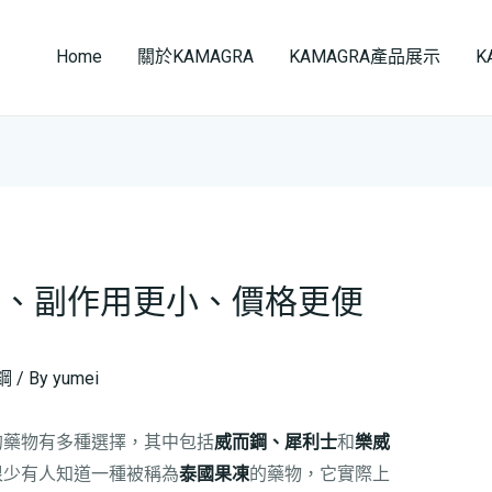
Home
關於KAMAGRA
KAMAGRA產品展示
K
快、副作用更小、價格更便
鋼
/ By
yumei
的藥物有多種選擇，其中包括
威而鋼、犀利士
和
樂威
很少有人知道一種被稱為
泰國果凍
的藥物，它實際上