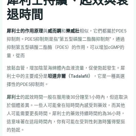
退時間
犀利士的作用原理
與
威而鋼
和
樂威壯
相似，它們都屬於PDE5
抑制劑。PDE5抑制劑是指“第五型磷酸二酯酶抑制劑”，通過
抑制第五型磷酸二酯酶（PDE5）的作用，可以增加cGMP的
量，從而
放鬆血管，增加陰莖海綿體內血液流量，促使勃起發生。犀
利士中的主要成分是
坦達非爾
（Tadalafil）
，它是一種高選
擇性的PDE5抑制劑。
犀利士
的起效時間一般在服用後30分鐘至1小時內，但這取決
於個體差異。一些人可能會在短時間內感受到藥效，而其他
人可能需要更長時間。犀利士的藥效持續時間約為36小時，
這意味著在這段時間內，你有可能在受到性刺激時獲得堅挺
的勃起。