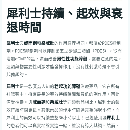
犀利士持續、起效與衰
退時間
犀利士
與
威而鋼
和
樂威壯
的作用原理相同，都屬於PDE5抑制
劑。PDE5抑制劑可以抑制第五型磷酸二脂酶（PDE5），從而
增加cGMP的量，進而改善
男性性功能障礙
。需要注意的是，
這類藥物需要性刺激才能發揮作用，沒有性刺激時是不會引
起勃起的。
犀利士
是一款廣為人知的
勃起功能障礙
治療藥品，它在所有
壯陽藥中，擁有最長的藥效持續時間和最低的副作用，因此
備受推崇。與
威而鋼
和
樂威壯
等同類藥品相比，犀利士的藥
效持續時間更長。其他藥品的作用時間通常為3到6小時，而
犀利士的藥效可以持續整整36小時以上！已經使用過
犀利士
的患者們可以真實地證實這一點，並沒有誇大其詞。然而，