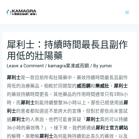
犀利士：持續時間最長且副作
用低的壯陽藥
Leave a Comment
/
kamagra果凍威而鋼
/ By
yumei
犀利士
是一款目前所有壯陽藥中，藥效持續時間最長且副作
用低的治療藥品。相較於同類型的
威而鋼
和
樂威壯
，
犀利士
的藥效持續時間更長，其他藥品的作用時間通常只有3到6小
時，而
犀利士
則能持續整整36小時以上。那些已經使用過
犀
利士
的患者都知道這不是誇大的宣傳，但對於那些尚未嘗試
過
犀利士
的人來說，他們可能會質疑「
犀利士
真的可以持續
36小時的藥效嗎？」。接下來，我們將通過
犀利士官方網站
的解釋，來瞭解
犀利士
為何能夠持續如此長久的藥效，以及