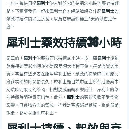
一些未曾使用過
犀利士
的人對於它的持續36小時的藥效持疑
問。下麵讓我們一起來犀利士官方網站瞭解為什麼
犀利士
的
藥效持續時間如此之長，以及它能讓你硬上3天的秘密是什
麼。
犀利士藥效持續36小時
是真的！
犀利士
的藥效可以持續36小時，吃一顆
犀利士
後能
夠保持硬度36小時並不是廠商誇大虛假宣傳，這是真實的事
實。甚至有些患者在服用犀利士後，藥效的持續時間可能比
廠商標稱的時間更長久！犀利士是目前市面上所有壯陽藥中
持續時間最長的藥物。相對於威而鋼和樂威壯，犀利士的藥
效持續時間確實更出色。此外，
犀利士
的藥效吸收不受食物
影響，無食物方面的禁忌，不論是空腹還是飽腹、飯前還是
飯後，都可以服用犀利士。
犀利士持續、起效與衰