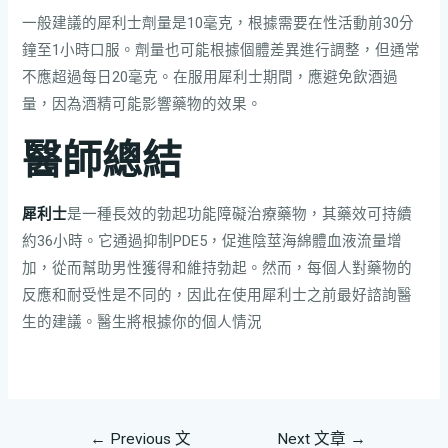
一般建議的犀利士劑量是10毫克，根據需要在性活動前30分
鐘至1小時口服。劑量也可能根據個體差異進行調整，但通常
不應超過每日20毫克。在服用犀利士期間，應避免飲酒過
量，因為酒精可能影響藥物的效果。
醫師總結
犀利士
是一種長效的勃起功能障礙治療藥物，其藥效可持續
約36小時。它通過抑制PDE5，促進陰莖海綿體血液流量增
加，從而幫助男性獲得和維持勃起。然而，每個人對藥物的
反應和耐受性是不同的，因此在使用犀利士之前最好諮詢醫
生的建議。醫生將根據你的個人情況
←
Previous 文
Next 文章
→